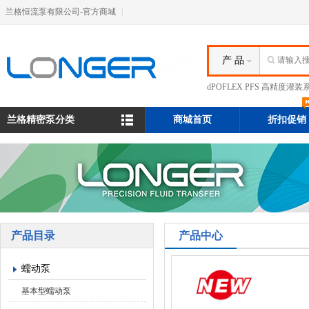
兰格恒流泵有限公司-官方商城
|
产 品
dPOFLEX PFS 高精度灌装
兰格精密泵分类
商城首页
折扣促销
产品目录
产品中心
蠕动泵
基本型蠕动泵