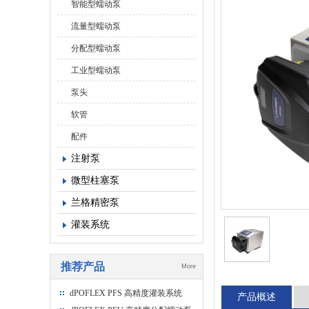
智能型蠕动泵
流量型蠕动泵
分配型蠕动泵
工业型蠕动泵
泵头
软管
配件
注射泵
微型柱塞泵
兰格精密泵
灌装系统
推荐产品
More
dPOFLEX PFS 高精度灌装系统
产品概述