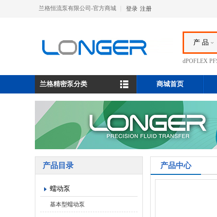
兰格恒流泵有限公司-官方商城
|
登录
注册
产 品
dPOFLEX 
兰格精密泵分类
商城首页
产品目录
产品中心
蠕动泵
基本型蠕动泵