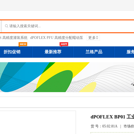
PFS 高精度灌装系统
dPOFLEX PFU 高精度分配蠕动泵
更多
折扣促销
最新推荐
兰格产品
服
dPOFLEX BP01
货 号：
05.02.81A
| 市场