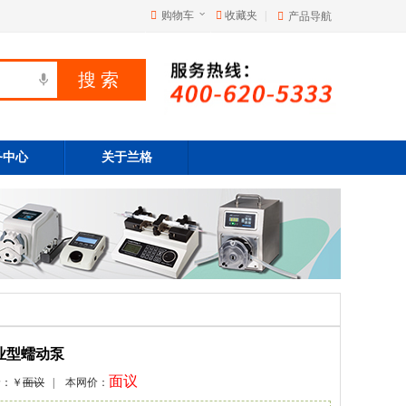
购物车
收藏夹
|
产品导航
务中心
关于兰格
 工业型蠕动泵
面议
价：￥
面议
| 本网价：