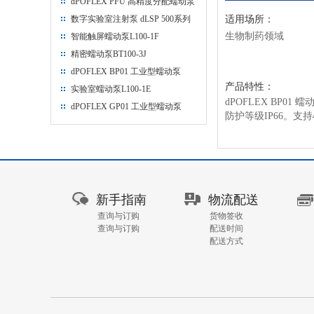
dPOFLEX PFU 高精度分配蠕动泵
数字实验室注射泵 dLSP 500系列
适用场所：
⽣物制药领域
智能触屏蠕动泵L100-1F
精密蠕动泵BT100-3J
dPOFLEX BP01 工业型蠕动泵
产品特性：
实验室蠕动泵L100-1E
dPOFLEX BP01
蠕
dPOFLEX GP01 工业型蠕动泵
防护等级IP66。支
新手指南
物流配送
查询与订购
货物签收
查询与订购
配送时间
配送方式