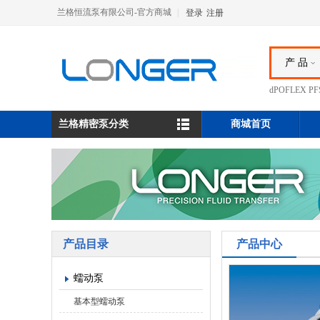
兰格恒流泵有限公司-官方商城
|
登录
注册
产 品
dPOFLEX 
兰格精密泵分类
商城首页
产品目录
产品中心
蠕动泵
基本型蠕动泵