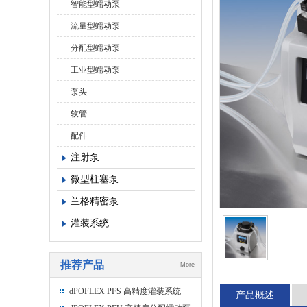
智能型蠕动泵
流量型蠕动泵
分配型蠕动泵
工业型蠕动泵
泵头
软管
配件
注射泵
微型柱塞泵
兰格精密泵
灌装系统
推荐产品
More
dPOFLEX PFS 高精度灌装系统
产品概述