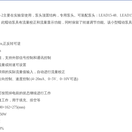
2主要在实验室使用，泵头顶置结构，专用泵头。可装配泵头：LEAD15-48、LEAD15-88、L
的流量范围。此蠕动泵具有流量校正和流量显示功能，同时保留了转速调节功能。该小型蠕动泵
rpm,正反转可逆
m
钮，支持外部信号控制和通讯控制
流量或转速可设置
获得的实际流量值输入，自动进行流量校正
制、速度控制 (4~20mA、0~5V、0~10V可选)
可按照掉电前的状态继续进行工作
速工作，用于填充、排空等
162×275(mm)
50W
℃
0%