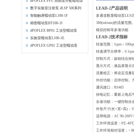
dPOFLEX PFU 高精度分配蠕动泵
数字实验室注射泵 dLSP 500系列
LEAD-2产品说明
智能触屏蠕动泵L100-1F
多通道数显蠕动泵LEAD-
380(ml/min)
精密蠕动泵BT100-3J
模拟控制等多项功能
dPOFLEX BP01 工业型蠕动泵
LEAD-2技术指标
实验室蠕动泵L100-1E
转速范围：1rpm～100
dPOFLEX GP01 工业型蠕动泵
转速调节分辨率：0.1rp
控制方式：旋钮结合按
显示方式：液晶屏显示
流量校正：将设定流量
外控功能：启停控制、方向控
通讯接口：RS485
掉电记忆：重新上电后
全速功能：一键控制全
外形尺寸(长×宽×高)：190×
适用电源：AC 90-260V/
工作环境温度：0℃-40
工作环境相对湿度：< 8