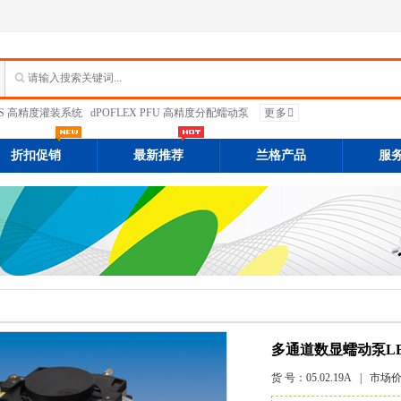
PFS 高精度灌装系统
dPOFLEX PFU 高精度分配蠕动泵
更多
折扣促销
最新推荐
兰格产品
服
多通道数显蠕动泵LE
货 号：
05.02.19A
| 市场