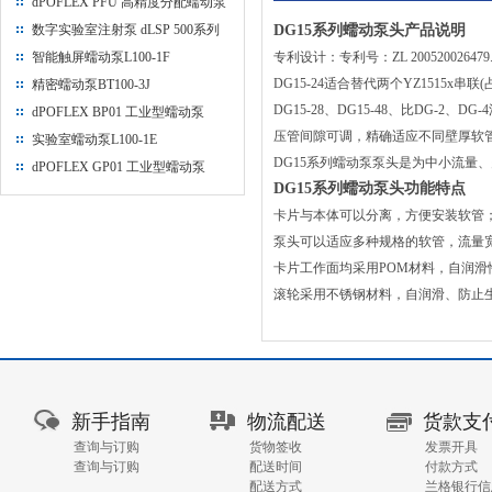
dPOFLEX PFU 高精度分配蠕动泵
数字实验室注射泵 dLSP 500系列
DG15系列蠕动泵头产品说明
智能触屏蠕动泵L100-1F
专利设计：专利号：ZL 200520026479
DG15-24适合替代两个YZ1515x串联
精密蠕动泵BT100-3J
DG15-28、DG15-48、比DG-2、DG
dPOFLEX BP01 工业型蠕动泵
压管间隙可调，精确适应不同壁厚软
实验室蠕动泵L100-1E
DG15系列蠕动泵泵头是为中小流
dPOFLEX GP01 工业型蠕动泵
DG15系列蠕动泵头功能特点
卡片与本体可以分离，方便安装软管
泵头可以适应多种规格的软管，流量
卡片工作面均采用POM材料，自润滑
滚轮采用不锈钢材料，自润滑、防止
新手指南
物流配送
货款支
查询与订购
货物签收
发票开具
查询与订购
配送时间
付款方式
配送方式
兰格银行信