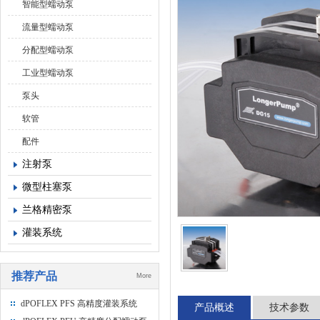
智能型蠕动泵
流量型蠕动泵
分配型蠕动泵
工业型蠕动泵
泵头
软管
配件
注射泵
微型柱塞泵
兰格精密泵
灌装系统
推荐产品
More
dPOFLEX PFS 高精度灌装系统
产品概述
技术参数