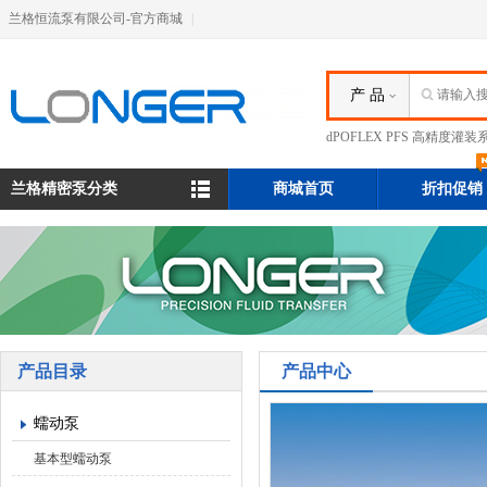
兰格恒流泵有限公司-官方商城
|
产 品
dPOFLEX PFS 高精度灌装
兰格精密泵分类
商城首页
折扣促销
产品目录
产品中心
蠕动泵
基本型蠕动泵