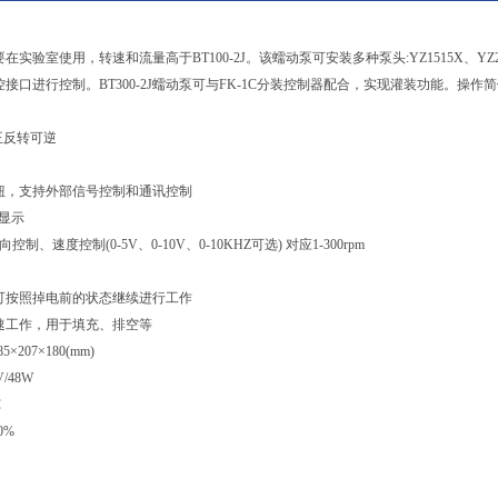
要在实验室使用，转速和流量高于BT100-2J。该蠕动泵可安装多种泵头:YZ1515X、YZ2515X
接口进行控制。BT300-2J蠕动泵可与FK-1C分装控制器配合，实现灌装功能。操作
) 正反转可逆
钮，支持外部信号控制和通讯控制
速显示
制、速度控制(0-5V、0-10V、0-10KHZ可选) 对应1-300rpm
可按照掉电前的状态继续进行工作
速工作，用于填充、排空等
207×180(mm)
/48W
℃
0%