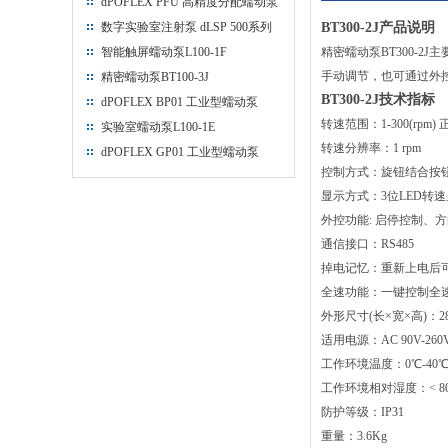
dPOFLEX PFU 高精度分配蠕动泵
数字实验室注射泵 dLSP 500系列
BT300-2J产品说明
智能触屏蠕动泵L100-1F
精密蠕动泵BT300-2J主
手动调节，也可通过外控
精密蠕动泵BT100-3J
BT300-2J技术指标
dPOFLEX BP01 工业型蠕动泵
转速范围：1-300(rpm
实验室蠕动泵L100-1E
转速分辨率：1 rpm
dPOFLEX GP01 工业型蠕动泵
控制方式：旋钮结合按
显示方式：3位LED转
外控功能: 启停控制、方向控
通信接口：RS485
掉电记忆：重新上电后
全速功能：一键控制全
外形尺寸(长×宽×高)：285×
适用电源：AC 90V-260V
工作环境温度：0℃-40
工作环境相对湿度：< 8
防护等级：IP31
重量：3.6Kg