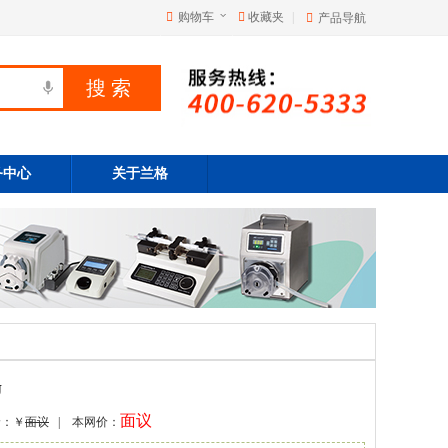
购物车
收藏夹
|
产品导航
务中心
关于兰格
J
面议
价：￥
面议
| 本网价：