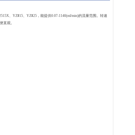
、YZⅡ15、YZⅡ25，能提供0.07-1140(ml/min)的流量范围。转速
简便直观。