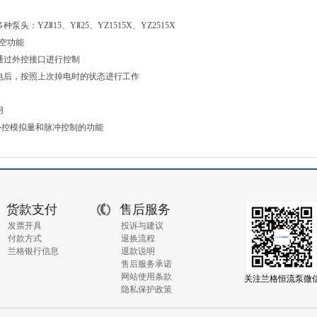
种泵头：YZⅡ15、YⅡ25、YZ1515X、YZ2515X
排空功能
通过外控接口进行控制
电后，按照上次掉电时的状态进行工作
用
及外控模拟量和脉冲控制的功能
货款支付
售后服务
发票开具
投诉与建议
付款方式
退换流程
兰格银行信息
退款说明
售后服务承诺
网站使用条款
关注兰格恒流泵微
隐私保护政策