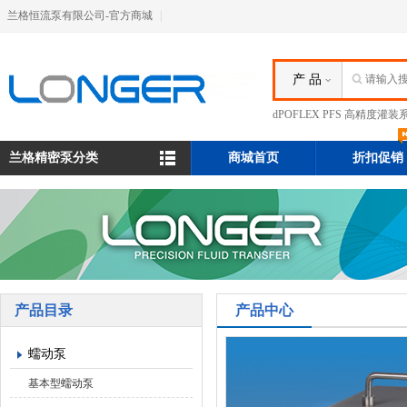
兰格恒流泵有限公司-官方商城
|
产 品
dPOFLEX PFS 高精度灌装
兰格精密泵分类
商城首页
折扣促销
产品目录
产品中心
蠕动泵
基本型蠕动泵