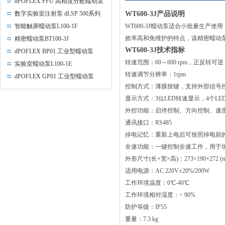
dPOFLEX PFU 高精度分配蠕动泵
数字实验室注射泵 dLSP 500系列
WT600-3J产品说明
智能触屏蠕动泵L100-1F
WT600-3J蠕动泵适合小批量生产
效率高和免维护的特点，该精密蠕动泵能够提
精密蠕动泵BT100-3J
WT600-3J技术指标
dPOFLEX BP01 工业型蠕动泵
转速范围：60～600 rpm，正反转可逆
实验室蠕动泵L100-1E
转速调节分辨率：1rpm
dPOFLEX GP01 工业型蠕动泵
控制方式：薄膜按键，支持外部信号
显示方式：3位LED转速显示，4个L
外控功能：启停控制、方向控制、速度控制(4-
通讯接口：RS485
掉电记忆：重新上电后可按照掉电前
全速功能：一键控制全速工作，用于
外形尺寸(长×宽×高)：273×190×272 (
适用电源：AC 220V±20%/200W
工作环境温度：0℃-40℃
工作环境相对湿度：< 90%
防护等级：IP55
重量：7.3 kg