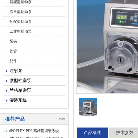
智能型蠕动泵
流量型蠕动泵
分配型蠕动泵
工业型蠕动泵
泵头
软管
配件
注射泵
微型柱塞泵
兰格精密泵
灌装系统
推荐产品
More
dPOFLEX PFS 高精度灌装系统
产品概述
技术参数