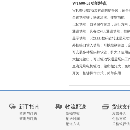
WT600-3J功能特点
WT600-3J蠕动泵有高防护等级：
全速功能键：快速清洗、排空功能
记忆功能：自动储存转速，运行方向
通讯功能：具备RS485通讯功能，控
显示功能：3位LED数码管转速显示功
外控接口输入功能：可以控制转速，
可安装多种泵头和软管，扩大了使用
大扭矩输出，可以驱动双通道泵头工
直流无刷电机驱动，输出扭矩大，免
开关，按键操作方式，简单实用
新手指南
物流配送
货款支
查询与订购
货物签收
发票开具
查询与订购
配送时间
付款方式
配送方式
兰格银行信