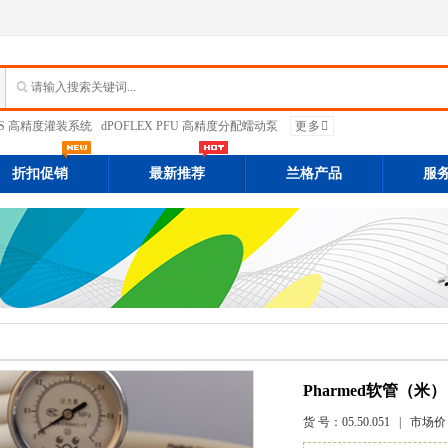
PFS 高精度灌装系统
dPOFLEX PFU 高精度分配蠕动泵
更多
折扣促销
最新推荐
兰格产品
服
Pharmed软管（米）
货 号：
05.50.051
| 市场价