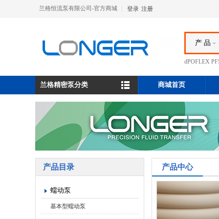
兰格恒流泵有限公司-官方商城
|
登录
注册
产 品
dPOFLEX 
兰格精密泵分类
商城首页
产品目录
产品中心
蠕动泵
基本型蠕动泵