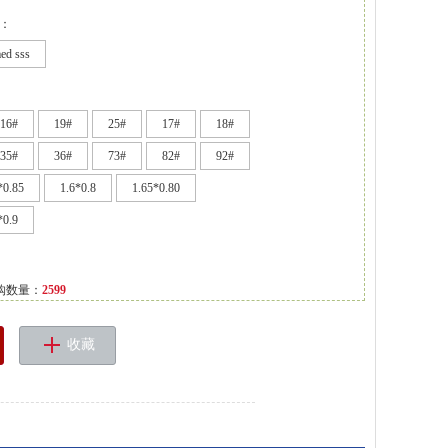
)：
ed sss
16#
19#
25#
17#
18#
35#
36#
73#
82#
92#
*0.85
1.6*0.8
1.65*0.80
*0.9
购数量：
2599
收藏