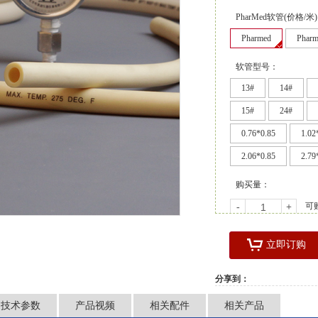
PharMed软管(价格/米
Pharmed
Pharm
软管型号：
13#
14#
15#
24#
0.76*0.85
1.02
2.06*0.85
2.79
购买量：
可
-
+
立即订购
分享到：
技术参数
产品视频
相关配件
相关产品