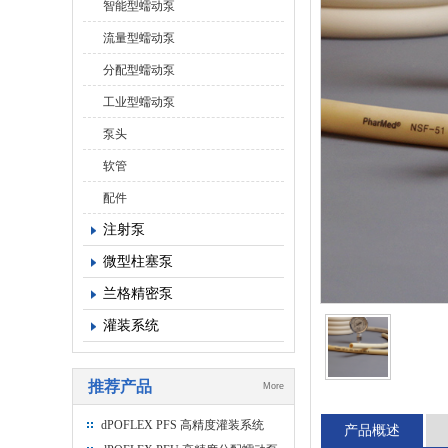
智能型蠕动泵
流量型蠕动泵
分配型蠕动泵
工业型蠕动泵
泵头
软管
配件
注射泵
微型柱塞泵
兰格精密泵
灌装系统
推荐产品
More
dPOFLEX PFS 高精度灌装系统
产品概述