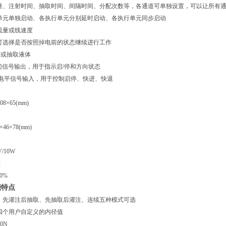
量、注射时间、抽取时间、间隔时间、分配次数等，各通道可单独设置，可以让所有
单元单独启动、各执行单元分别延时启动、各执行单元同步启动
流量或线速度
可选择是否按照掉电前的状态继续进行工作
射或抽取液体
门信号输出，用于指示启/停和方向状态
L电平信号输入，用于控制启停、快进、快退
×65(mm)
6×78(mm)
/10W
℃
0%
功能特点
、先灌注后抽取、先抽取后灌注、连续五种模式可选
四个用户自定义的内径值
0N