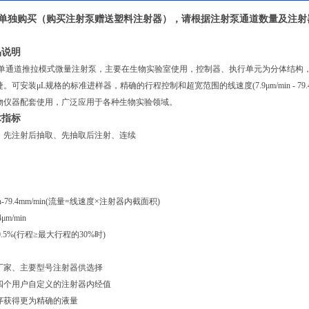
单独购买（
购买注射泵赠送塑料注射器
），请根据注射泵通道数量及注射
产品说明
-2A是一款单通道推拉模式微量注射泵，主要在生物实验室使用，控制器、执行单元为分体结构，执
可安装μL规格的标准进样器，精确的行程控制和超宽范围的线速度(7.9μm/min - 7
物仪器配套使用，广泛应用于各种生物实验领域。
技术指标
、先注射后抽取、先抽取后注射、连续
n-79.4mm/min(流量=线速度×注射器内截面积)
m/min
5%(行程≥最大行程的30%时)
厂家、主要型号注射器供选择
四个用户自定义的注射器内经值
序获得更为精确的液量