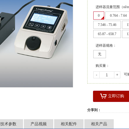
进样器流量范围（nl/min
0
0.764 - 7.64
7.546 - 75.46
1
65.87 - 658.7
1
进样器规格：
无
购买量：
可
-
+
立即订购
分享到：
技术参数
产品视频
相关配件
相关产品