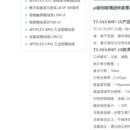
dPOFLEX PFU 高精度分配蠕动泵
数字实验室注射泵 dLSP 500系列
μl级别
玻璃
进样器需
智能触屏蠕动泵L100-1F
TJ-2A/L0107-2A
精密蠕动泵BT100-3J
TJ-2A /L0107
dPOFLEX BP01 工业型蠕动泵
凑、易于安装、操作便捷。
实验室蠕动泵L100-1E
仪、脑立体定位仪等生
dPOFLEX GP01 工业型蠕动泵
TJ-2A/L0107-2A
工作模式：注射、抽取
执行单元数量：1
最大行程：70mm
行程分辨率：0.165μm
线速度范围：7.94μm/mi
线速度调节分辨率：7.94μ
行程控制精度：误差≤±0.
额定线性推力：＞20N
注射器选择：内置主要
注射器自定义：可储存
流量校正：通过校正程