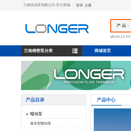
兰格恒流泵有限公司-官方商城
|
登录
注册
产 品
dPOFLEX 
兰格精密泵分类
商城首页
产品目录
产品中心
蠕动泵
基本型蠕动泵