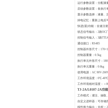
运行参数设置：分配液
启动参数设置：各执行
显示参数选择：液量、
掉电记忆：重新上电后
快进(退)功能：全速注
状态信号输出：2路OC
控制信号输入：3路TT
通信接口：RS485
控制器外形尺寸：170×108
控制器重量：0.5kg
执行单元外形尺寸：180×4
执行单元重量：0.6kg
使用电源：AC 90V-260V
工作环境温度：0℃-40
工作环境相对湿度：＜8
TJ-2A/L0107-2A
工作模式：灌注、抽取
自定义进样器：可存储
线性推力输出：全程 > 2