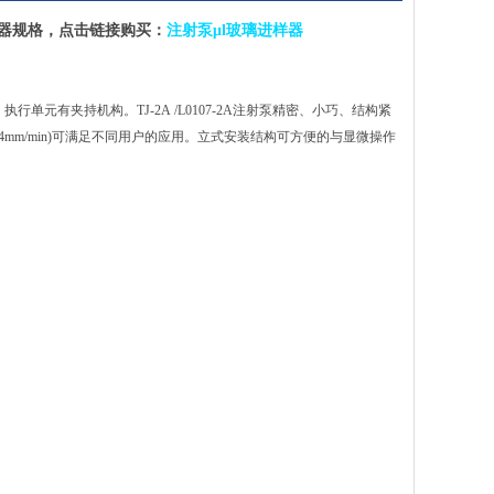
器规格，点击链接购买：
注射泵μl玻璃进样器
行单元有夹持机构。TJ-2A /L0107-2A注射泵精密、小巧、结构紧
9.4mm/min)可满足不同用户的应用。立式安装结构可方便的与显微操作