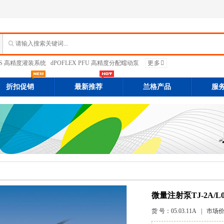
PFS 高精度灌装系统
dPOFLEX PFU 高精度分配蠕动泵
更多
折扣促销
最新推荐
兰格产品
服
微量注射泵TJ-2A/L01
货 号：
05.03.11A
| 市场