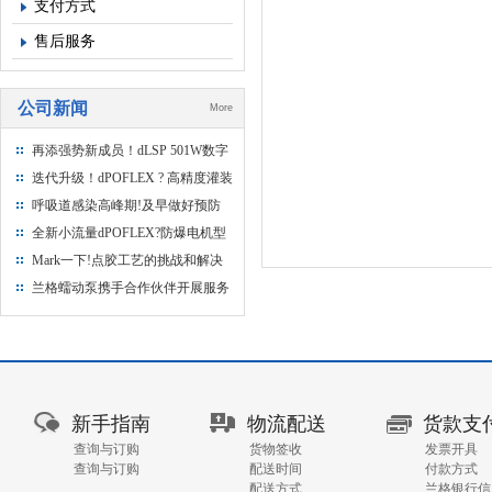
支付方式
售后服务
公司新闻
More
再添强势新成员！dLSP 501W数字
型分体式注射泵正式上市
迭代升级！dPOFLEX ? 高精度灌装
分装系统不断迭代提升产品能力
呼吸道感染高峰期!及早做好预防
措施
全新小流量dPOFLEX?防爆电机型
蠕动泵 - 为制药和化工行业的防爆
Mark一下!点胶工艺的挑战和解决
生产而设计
办法
兰格蠕动泵携手合作伙伴开展服务
校园行
新手指南
物流配送
货款支
查询与订购
货物签收
发票开具
查询与订购
配送时间
付款方式
配送方式
兰格银行信