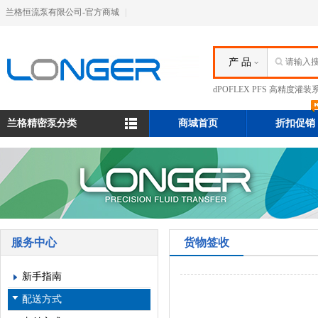
兰格恒流泵有限公司-官方商城
|
产 品
dPOFLEX PFS 高精度灌装
兰格精密泵分类
商城首页
折扣促销
服务中心
货物签收
新手指南
配送方式