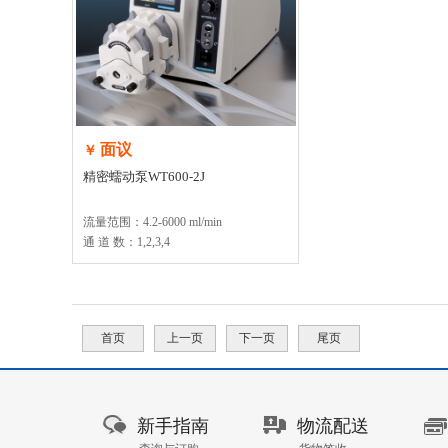
面议
￥
精密蠕动泵WT600-2J
流量范围：4.2-6000 ml/min
通 道 数：1,2,3,4
首页
上一页
下一页
尾页
新手指南
物流配送
GO