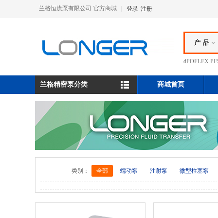
兰格恒流泵有限公司-官方商城
|
登录
注册
产 品
dPOFLEX 
兰格精密泵分类
商城首页
类别：
全部
蠕动泵
注射泵
微型柱塞泵