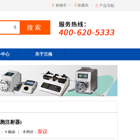
购物车
收藏夹
|
产品导航
务中心
关于兰格
(细胞注射器)
面议
价：￥
面议
| 本网价：