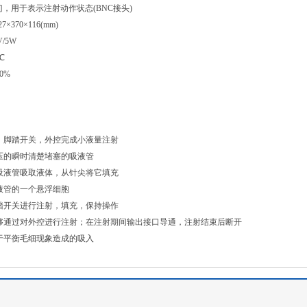
门，用于表示注射动作状态(BNC接头)
×370×116(mm)
V/5W
℃
0%
，脚踏开关，外控完成小液量注射
压的瞬时清楚堵塞的吸液管
吸液管吸取液体，从针尖将它填充
液管的一个悬浮细胞
踏开关进行注射，填充，保持操作
够通过对外控进行注射；在注射期间输出接口导通，注射结束后断开
于平衡毛细现象造成的吸入