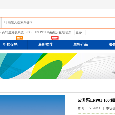
PFS 高精度灌装系统
dPOFLEX PFU 高精度分配蠕动泵
更多
折扣促销
最新推荐
兰格产品
服
皮升泵LPP01-100
货 号：
05.04.01A
| 市场