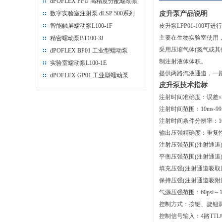
dPOFLEX PFU 高精度分配蠕动泵
数字实验室注射泵 dLSP 500系列
皮升泵产品说明
智能触屏蠕动泵L100-1F
皮升泵LPP01-100
主要在生物实验室使用，
精密蠕动泵BT100-3J
采用压缩气体(氮气或
dPOFLEX BP01 工业型蠕动泵
制注射液体体积。
实验室蠕动泵L100-1E
提供两路汽液通道，一
dPOFLEX GP01 工业型蠕动泵
皮升泵技术指标
注射时间准确度：误差≤0
注射时间范围：10ms-99.
注射时间条件分辨率：10
输出压强精确度：重复性
注射压强范围(注射通道)：0.2ps
平衡压强范围(注射通道)：0.2ps
填充压强(注射通道吸取压强)：-
保持压强(注射通道吸附压强)：-
气源压强范围：60psi～100p
控制方式：按键、旋钮
控制信号输入：4路TT