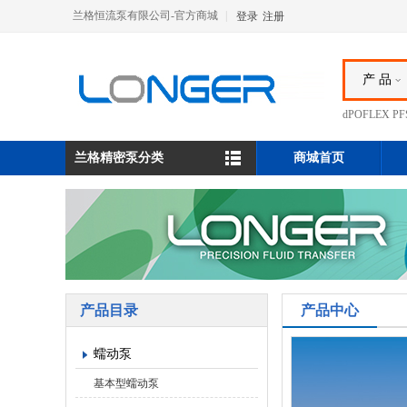
兰格恒流泵有限公司-官方商城
|
登录
注册
产 品
dPOFLEX 
兰格精密泵分类
商城首页
产品目录
产品中心
蠕动泵
基本型蠕动泵