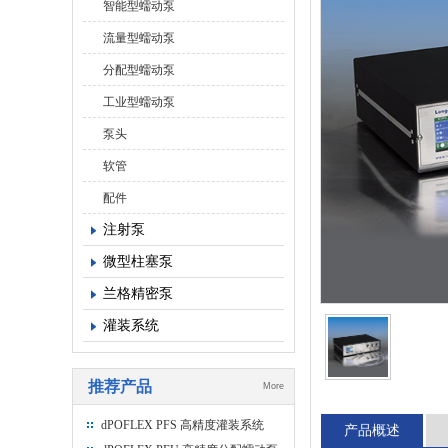
智能型蠕动泵
流量型蠕动泵
分配型蠕动泵
工业型蠕动泵
泵头
软管
配件
注射泵
微型柱塞泵
兰格精密泵
灌装系统
推荐产品
More
dPOFLEX PFS 高精度灌装系统
产品概述