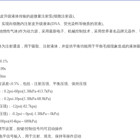
可进行皮升级液体传输的超微量注射泵(细胞注射器)。
实现向细胞内注射皮升级液体(DNA、荧光染料等物质的溶液)。
其他惰性气体)作为动力源，采用最新电子、机械控制技术，采用世界著名品牌元器件
路为注射通道，用于吸取、注射液体，并提供平衡功能用于平衡毛细现象造成的液体
.1%
99s
ms
误差≤0.5%，包括：注射压强、平衡压强、保持压强
i-60psi(1.38kPa-413.7kPa)
i-10psi(1.38kPa-68.9kPa)
12psi(-82.7kpa)
0.2psi～0psi(-1.38kPa～0kPa)
si(414kpa～689kPa)
调节设置，按键/控制信号均可启动操作
L电平信号输入，用于注射、填充、保持等操作启动