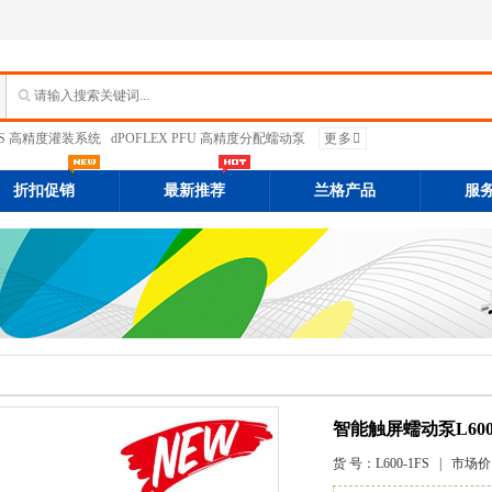
PFS 高精度灌装系统
dPOFLEX PFU 高精度分配蠕动泵
更多
折扣促销
最新推荐
兰格产品
服
智能触屏蠕动泵L600-
货 号：
L600-1FS
| 市场