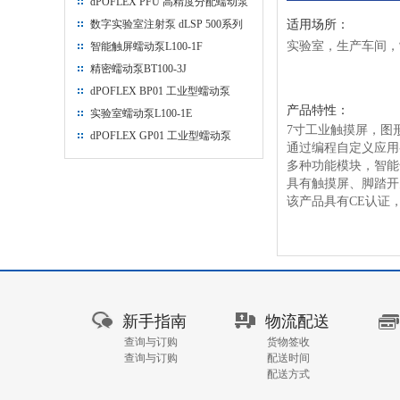
dPOFLEX PFU 高精度分配蠕动泵
数字实验室注射泵 dLSP 500系列
适用场所：
实验室，生产车间，
智能触屏蠕动泵L100-1F
精密蠕动泵BT100-3J
dPOFLEX BP01 工业型蠕动泵
产品特性：
实验室蠕动泵L100-1E
7寸工业触摸屏，图
dPOFLEX GP01 工业型蠕动泵
通过编程自定义应用
多种功能模块，智能
具有触摸屏、脚踏开关
该产品具有CE认证，
新手指南
物流配送
查询与订购
货物签收
查询与订购
配送时间
配送方式