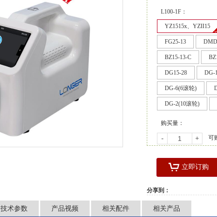
L100-1F：
YZ1515x、YZII15
FG25-13
DMD1
BZ15-13-C
BZ
DG15-28
DG-
DG-6(6滚轮)
DG-2(10滚轮)
购买量：
可
-
+
立即订购
分享到：
技术参数
产品视频
相关配件
相关产品