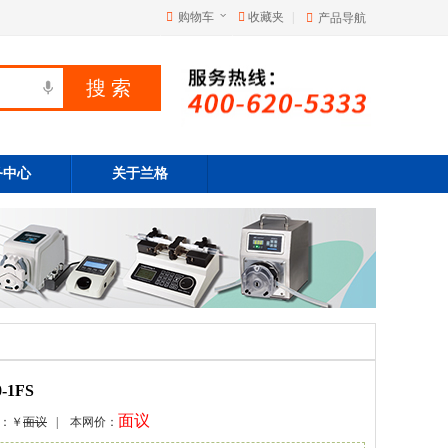
购物车
收藏夹
|
产品导航
务中心
关于兰格
1FS
面议
价：￥
面议
| 本网价：