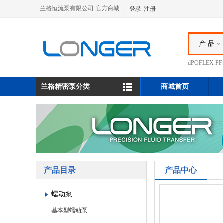
兰格恒流泵有限公司-官方商城
|
登录
注册
产 品
dPOFLEX 
兰格精密泵分类
商城首页
产品目录
产品中心
蠕动泵
基本型蠕动泵