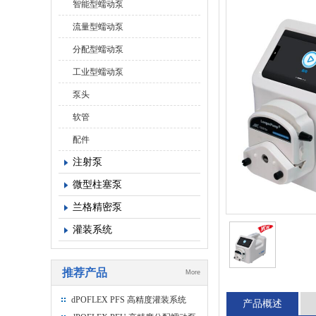
智能型蠕动泵
流量型蠕动泵
分配型蠕动泵
工业型蠕动泵
泵头
软管
配件
注射泵
微型柱塞泵
兰格精密泵
灌装系统
推荐产品
More
dPOFLEX PFS 高精度灌装系统
产品概述