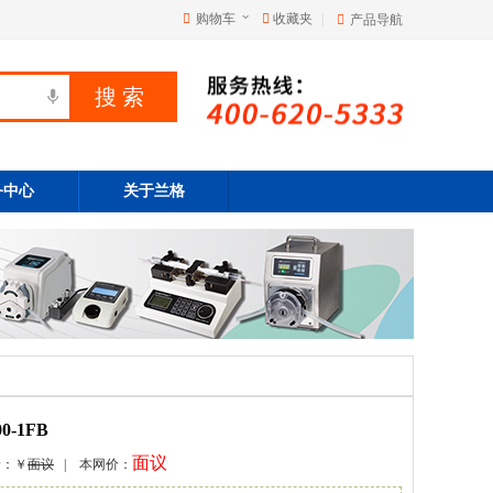
购物车
收藏夹
|
产品导航
务中心
关于兰格
-1FB
面议
价：￥
面议
| 本网价：