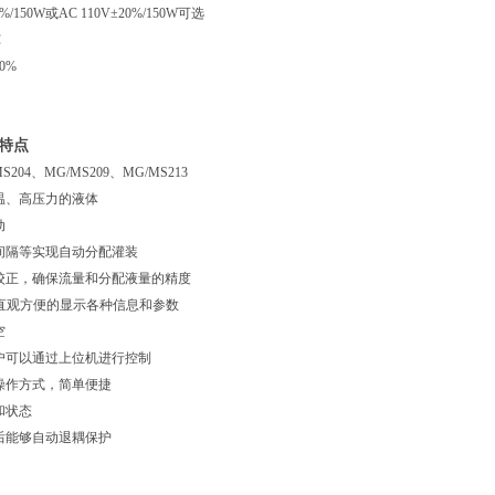
/150W或AC 110V±20%/150W可选
℃
0%
能特点
04、MG/MS209、MG/MS213
温、高压力的液体
动
间隔等实现自动分配灌装
校正，确保流量和分配液量的精度
屏，直观方便的显示各种信息和参数
空
户可以通过上位机进行控制
操作方式，简单便捷
和状态
后能够自动退耦保护