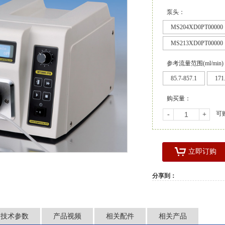
泵头：
MS204XD0PT00000
MS213XD0PT00000
参考流量范围(ml/min
85.7-857.1
171
购买量：
可
-
+
立即订购
分享到：
技术参数
产品视频
相关配件
相关产品