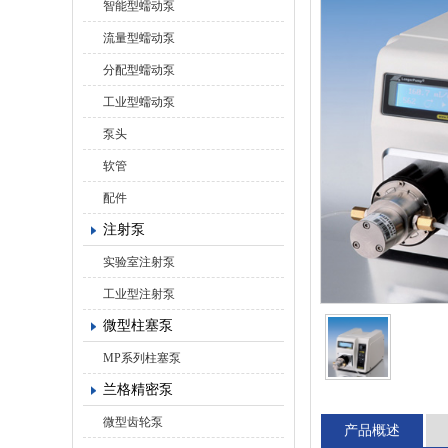
智能型蠕动泵
流量型蠕动泵
分配型蠕动泵
工业型蠕动泵
泵头
软管
配件
注射泵
实验室注射泵
工业型注射泵
微型柱塞泵
MP系列柱塞泵
兰格精密泵
微型齿轮泵
产品概述