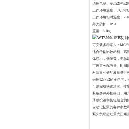
适用电源：AC 220V±20%
工作环境温度：0℃-40
工作环境相对湿度：＜8
外壳防护：IP31
重量：5.1kg
WT3000-1FB功
可安装多种泵头：MG/MS2
适合传输比较粘稠、高
体积小，低噪音，无脉
可设置分配液量、时间
对流量和分配液量进行
采用128×32的液晶
可以完成快速清洗、排
具备多种外控接口，用
薄膜按键和旋钮组合的
自动记忆泵的各种参数
泵头负载超过最大扭矩