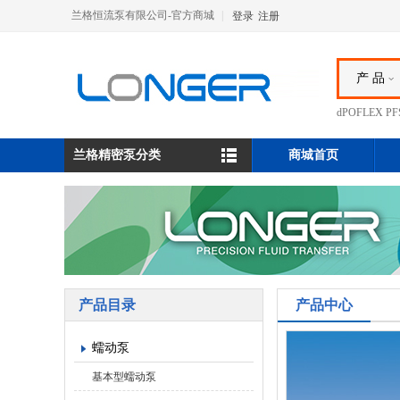
兰格恒流泵有限公司-官方商城
|
登录
注册
产 品
dPOFLEX 
兰格精密泵分类
商城首页
产品目录
产品中心
蠕动泵
基本型蠕动泵