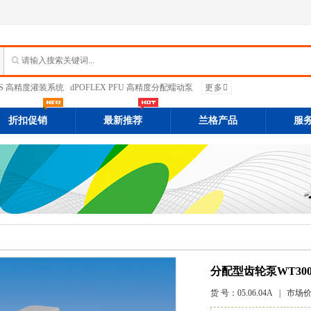
PFS 高精度灌装系统
dPOFLEX PFU 高精度分配蠕动泵
更多
折扣促销
最新推荐
兰格产品
服
分配型齿轮泵WT3000
货 号：
05.06.04A
| 市场