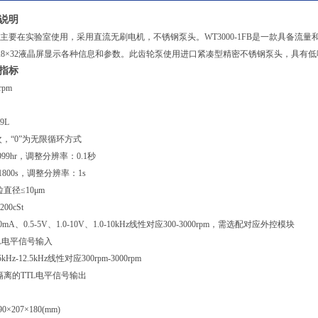
品说明
轮泵主要在实验室使用，采用直流无刷电机，不锈钢泵头。WT3000-1FB是一款具备流量和分
，采用128×32液晶屏显示各种信息和参数。此齿轮泵使用进口紧凑型精密不锈钢泵头，具
术指标
rpm
9L
次，“0”为无限循环方式
99hr，调整分辨率：0.1秒
800s，调整分辨率：1s
径≤10μm
0cSt
、0.5-5V、1.0-10V、1.0-10kHz线性对应300-3000rpm，需选配对应外控模块
L电平信号输入
-12.5kHz线性对应300rpm-3000rpm
离的TTL电平信号输出
207×180(mm)