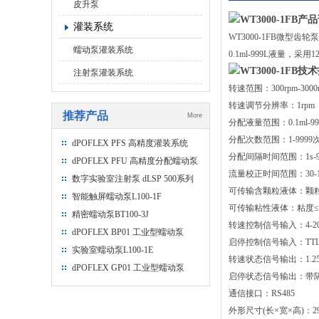
皮升泵
WT3000-1FB产
灌装系统
WT3000-1FB微型齿
蠕动泵灌装系统
0.1ml-999L液量
WT3000-1FB技
注射泵灌装系统
转速范围：300rpm-3000
转速调节分辨率：1rpm
推荐产品
More
分配液量范围：0.1ml-99
分配次数范围：1-9999
dPOFLEX PFS 高精度灌装系统
分配间隔时间范围：1s-9
dPOFLEX PFU 高精度分配蠕动泵
流量校正时间范围：30-1
数字实验室注射泵 dLSP 500系列
可传输含颗粒液体：颗粒直
智能触屏蠕动泵L100-1F
可传输粘性液体：粘度≤20
精密蠕动泵BT100-3J
转速控制信号输入：4-20mA
dPOFLEX BP01 工业型蠕动泵
启停控制信号输入：TT
实验室蠕动泵L100-1E
转速状态信号输出：1.25kHz
dPOFLEX GP01 工业型蠕动泵
启停状态信号输出：带隔
通信接口：RS485
外形尺寸(长×宽×高)：290×